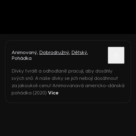
Animovaný
,
Dobrodružný
,
Dětský
,
Pohádka
Dívky tvrdě a odhodlaně pracují, aby dosáhly
svých snů. A naše dívky se jich nebojí dosáhnout
za jakoukoli cenu! Animovanavá americko-dánská
pohádka (2020)
Více