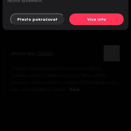
těchto systémech.
Přesto pokračovat
Více info
Animovaný
,
Dětský
Cvičitel velociraptorů Owen a manažerka
Jurského parku Claire bojují o to, aby udrželi
dinosauří zábavní park v bezpečí před padouchy,
ale i před hladovou besti ...
Více