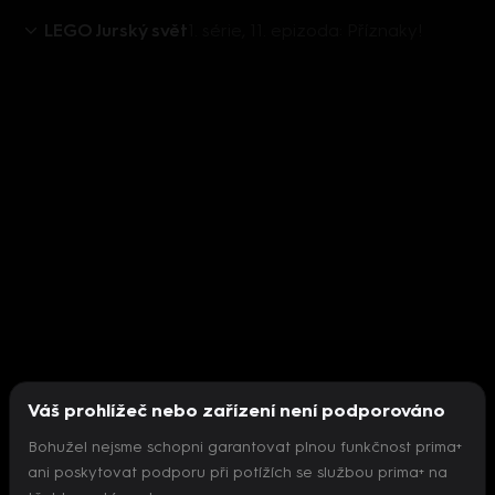
LEGO Jurský svět
1. série, 11. epizoda: Příznaky!
Váš prohlížeč nebo zařízení není podporováno
Bohužel nejsme schopni garantovat plnou funkčnost prima+
ani poskytovat podporu při potížích se službou prima+ na
Nepodařilo se inicializovat přehrávač