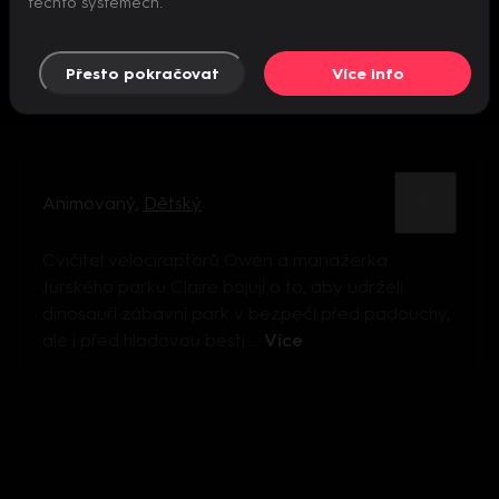
těchto systémech.
Přesto pokračovat
Více info
Animovaný
,
Dětský
Cvičitel velociraptorů Owen a manažerka
Jurského parku Claire bojují o to, aby udrželi
dinosauří zábavní park v bezpečí před padouchy,
ale i před hladovou besti ...
Více