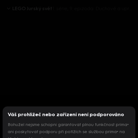
LEGO Jurský svět
1. série, 9. epizoda: Duchové a uprchlíci
Váš prohlížeč nebo zařízení není podporováno
Bohužel nejsme schopni garantovat plnou funkčnost prima+
ani poskytovat podporu při potížích se službou prima+ na
Nepodařilo se inicializovat přehrávač