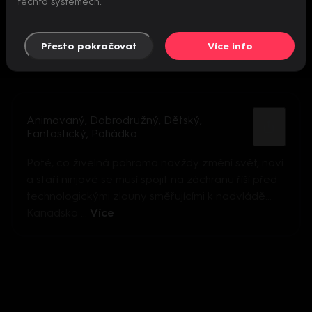
těchto systémech.
Přesto pokračovat
Více info
Animovaný
,
Dobrodružný
,
Dětský
,
Fantastický
,
Pohádka
Poté, co živelná pohroma navždy změní svět, noví
a staří ninjové se musí spojit na záchranu říší před
technologickými zlouny směřujícími k nadvládě...
Kanadsko ...
Více