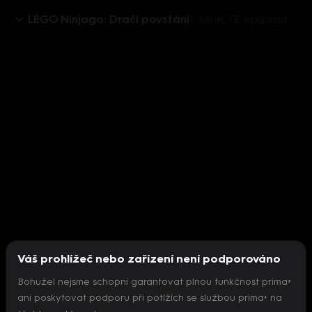
LEGO Ninjago: Dračí povstání
1. série, 12. epizoda: Mořský gang
Váš prohlížeč nebo zařízení není podporováno
Bohužel nejsme schopni garantovat plnou funkčnost prima+
ani poskytovat podporu při potížích se službou prima+ na
Nepodařilo se inicializovat přehrávač