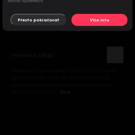
těchto systémech.
Přesto pokračovat
Více info
Animovaný
,
Dětský
Nindžové bojují s nepřáteli, kteří na ně číhají ve
městě Ninjago i mimo něj. V další výpravě za
dobrodružstvím a hledání nových spojenců je
zkoušena nejen síla ...
Více