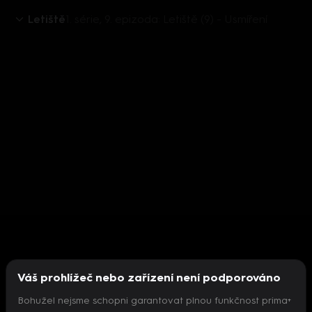
Letiště
1. série, 9. epizoda: Letiště (9) - Usmíření
Váš prohlížeč nebo zařízení není podporováno
Bohužel nejsme schopni garantovat plnou funkčnost prima+