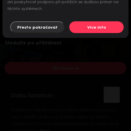
ani poskytovat podporu při potížích se službou prima+ na
těchto systémech.
Přesto pokračovat
Více info
Video je dostupné pouze pro přihlášené uživatele.
Sledujte po přihlášení
Přihlásit se
Drama
,
Romantický
Podaří se Tomášovi zjistit jméno jeho skutečného
táty? Usmíří se Anna s Karlem, nebo se vrátí k
Václavovi? Proč se Alena bojí lítání? Původní seriál
Televize Pr ...
Více