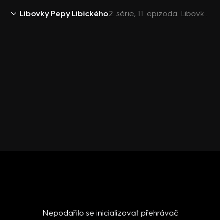
Libovky Pepy Libického
2. série, 11. epizoda: Libovky Pepy Libického (best of) (11)
Nepodařilo se inicializovat přehrávač