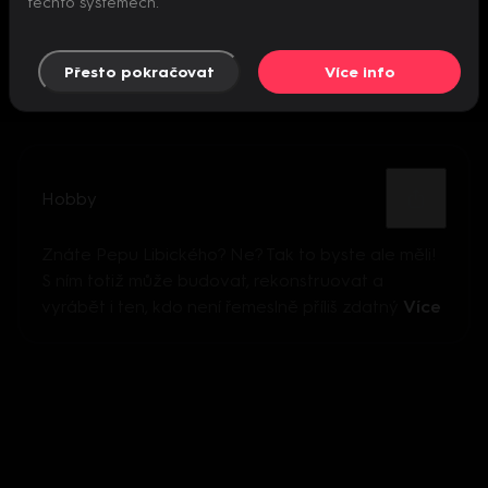
těchto systémech.
Přesto pokračovat
Více info
Hobby
Znáte Pepu Libického? Ne? Tak to byste ale měli!
S ním totiž může budovat, rekonstruovat a
vyrábět i ten, kdo není řemeslně příliš zdatný
Více