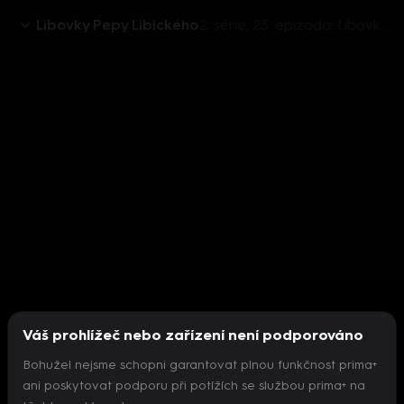
Libovky Pepy Libického
2. série, 23. epizoda: Libovky Pepy Libického (best of) (23)
Váš prohlížeč nebo zařízení není podporováno
Bohužel nejsme schopni garantovat plnou funkčnost prima+
ani poskytovat podporu při potížích se službou prima+ na
Nepodařilo se inicializovat přehrávač