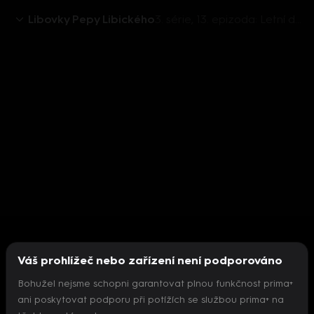
Libovky Pepy Libického
3. série, 13. epizoda: Letní domek - betonová stěna se zelení
Váš prohlížeč nebo zařízení není podporováno
Bohužel nejsme schopni garantovat plnou funkčnost prima+
ani poskytovat podporu při potížích se službou prima+ na
Nepodařilo se inicializovat přehrávač