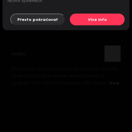
těchto systémech.
Přesto pokračovat
Více info
Hobby
Znáte Pepu Libického? Ne? Tak to byste ale měli!
S ním totiž může budovat, rekonstruovat a
vyrábět i ten, kdo není řemeslně příliš zdatný
Více