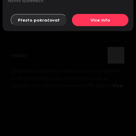
těchto systémech.
Přesto pokračovat
Více info
Hobby
Znáte Pepu Libického? Ne? Tak to byste ale měli!
S ním totiž může budovat, rekonstruovat a
vyrábět i ten, kdo není řemeslně příliš zdatný
Více