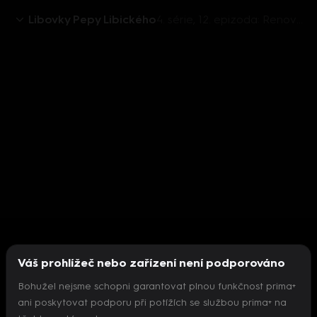
Libovky Pepy Libického
4. série, 12. epizoda: Renovace altánu, výměna plesnivého silikonu ve sprchovém koutě
Váš prohlížeč nebo zařízení není podporováno
Bohužel nejsme schopni garantovat plnou funkčnost prima+
ani poskytovat podporu při potížích se službou prima+ na
Nepodařilo se inicializovat přehrávač