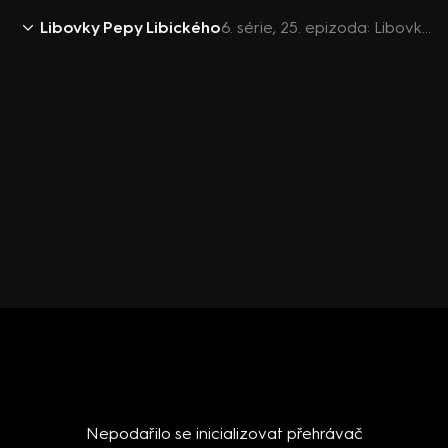
Libovky Pepy Libického
6. série, 25. epizoda: Libovky Pepy Libického S6 (25)
Nepodařilo se inicializovat přehrávač