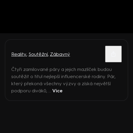
Reality
,
Soutěžní
,
Zábavný
Čtyři zamilované páry a jejich mazlíček budou
soutěžit o titul nejlepší influencerské rodiny. Pár,
který překoná všechny výzvy a získá největší
podporu diváků, ...
Více