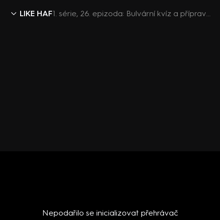
LIKE HAF
1. série, 26. epizoda: Bulvární kvíz a příprava na Mikulášskou party
Nepodařilo se inicializovat přehrávač