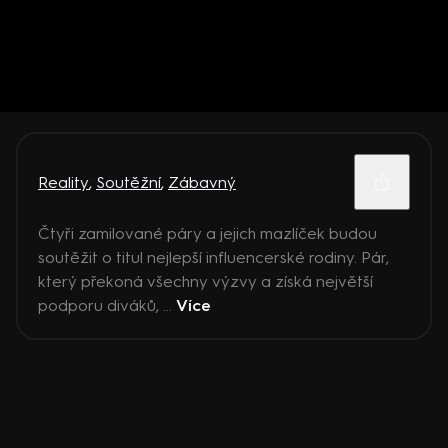
Reality
,
Soutěžní
,
Zábavný
Čtyři zamilované páry a jejich mazlíček budou
soutěžit o titul nejlepší influencerské rodiny. Pár,
který překoná všechny výzvy a získá největší
podporu diváků, ...
Více