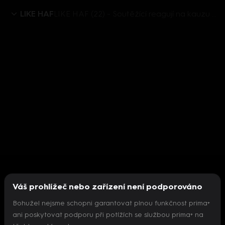
LIKE HAF
LIKE HAF (22) - Soutěžící reagují na kauzu Ladušky
Váš prohlížeč nebo zařízení není podporováno
Bohužel nejsme schopni garantovat plnou funkčnost prima+
ani poskytovat podporu při potížích se službou prima+ na
Nepodařilo se inicializovat přehrávač