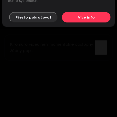
těchto systémech.
Přesto pokračovat
Více info
K tomuto videu není momentálně dostupný
žádný popis.