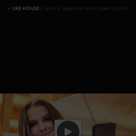
LIKE HOUSE
2. série, 11. epizoda: Retro týden a příchod Anastasie
Aktuálně je přehráváno příliš mnoho videí současně.
Pokud chcete pokračovat v přehrávání na tomto
zařízení, ukončete přehrávání na jiných zařízeních.
Více o limitu změn zařízení