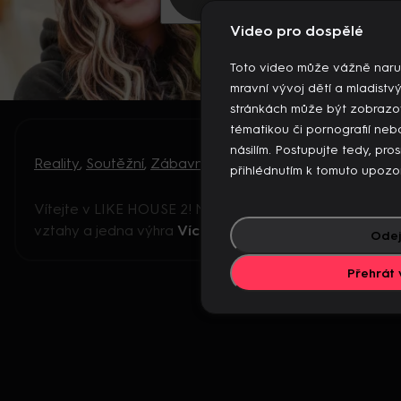
Video pro dospělé
Toto video může vážně naru
mravní vývoj dětí a mladistv
stránkách může být zobrazo
tématikou či pornografií n
násilím. Postupujte tedy, pro
Reality
,
Soutěžní
,
Zábavný
přihlédnutím k tomuto upozo
Vítejte v LIKE HOUSE 2! Nové soutěže, nové
vztahy a jedna výhra
Více
Odej
Přehrát 