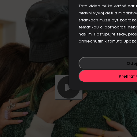
 videí současně. Pokud chcete pokračovat v přehrávání na to
Toto video může vážně naru
jiných zařízeních.
mravní vývoj dětí a mladistv
Více o limitu změn zařízení
stránkách může být zobrazo
tématikou či pornografií n
násilím. Postupujte tedy, pro
přihlédnutím k tomuto upozo
Odej
Přehrát 