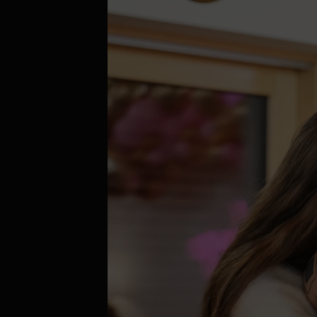
Aktuálně je přehráváno příliš mnoho