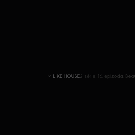
LIKE HOUSE
2. série, 16. epizoda: Be