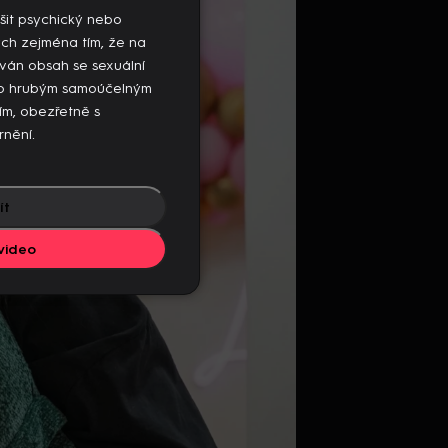
mto zařízení, ukončete přehrávání na
šit psychický nebo
ých zejména tím, že na
ván obsah se sexuální
ebo hrubým samoúčelným
sím, obezřetně s
rnění.
ít
video