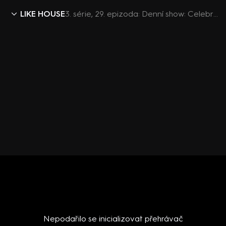
LIKE HOUSE
3. série, 29. epizoda: Denní show: Celebrity day, red carpet a hádka kvůli mastné mikině
Nepodařilo se inicializovat přehrávač