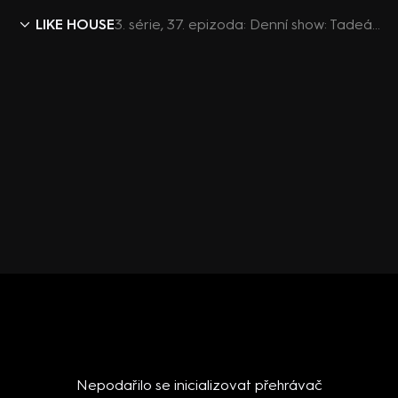
LIKE HOUSE
3. série, 37. epizoda: Denní show: Tadeáš jako kat. Odchod Davida
Nepodařilo se inicializovat přehrávač