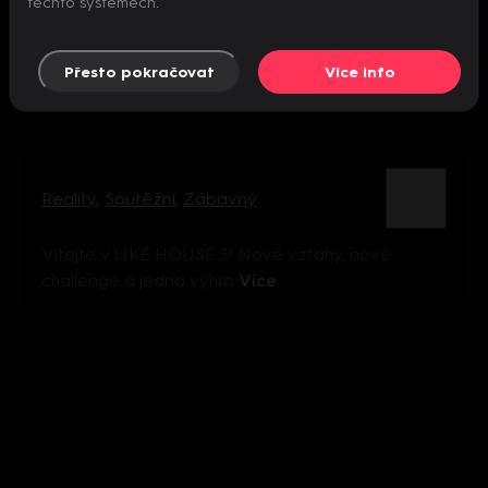
těchto systémech.
Přesto pokračovat
Více info
Reality
,
Soutěžní
,
Zábavný
Vítejte v LIKE HOUSE 3! Nové vztahy, nové
challenge a jedna výhra
Více