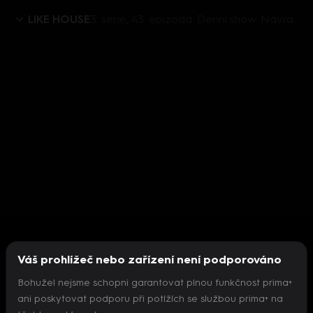
LIKE HOUSE
3. série, 43. epizoda: Denní show: Návrat do reality a milostné básně. Reakce na hejty
Váš prohlížeč nebo zařízení není podporováno
Bohužel nejsme schopni garantovat plnou funkčnost prima+
ani poskytovat podporu při potížích se službou prima+ na
Nepodařilo se inicializovat přehrávač