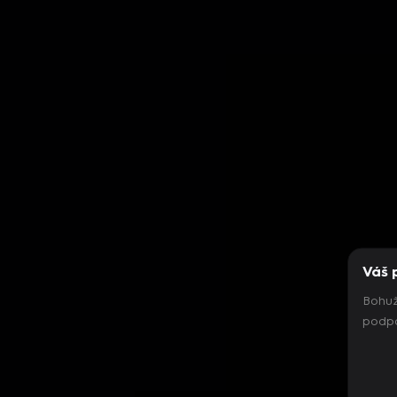
Váš 
Bohuž
podpo