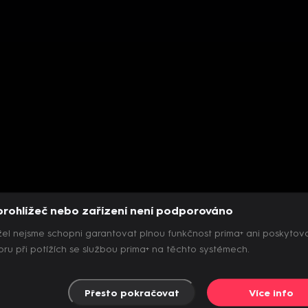
prohlížeč nebo zařízení není podporováno
el nejsme schopni garantovat plnou funkčnost prima+ ani poskytov
ru při potížích se službou prima+ na těchto systémech.
Přesto pokračovat
Více info