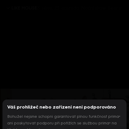
LIKE HOUSE
3. série, 23. epizoda: Noční show: Beer yoga a prank na Silvii
Aktuálně je přehráváno příliš mnoho videí současně.
Pokud chcete pokračovat v přehrávání na tomto
zařízení, ukončete přehrávání na jiných zařízeních.
Váš prohlížeč nebo zařízení není podporováno
Více o limitu změn zařízení
Bohužel nejsme schopni garantovat plnou funkčnost prima+
ani poskytovat podporu při potížích se službou prima+ na