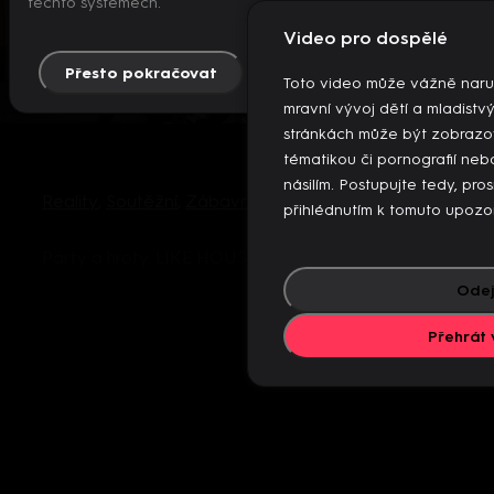
těchto systémech.
Video pro dospělé
Přesto pokračovat
Více info
Toto video může vážně naru
mravní vývoj dětí a mladistv
stránkách může být zobrazo
tématikou či pornografií n
násilím. Postupujte tedy, pro
Reality
,
Soutěžní
,
Zábavný
přihlédnutím k tomuto upozo
Párty a hroty. LIKE HOUSE 3 NIGHT SHOW
Více
Odej
Přehrát 