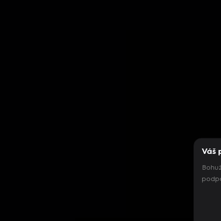
Váš 
Bohuž
podpo