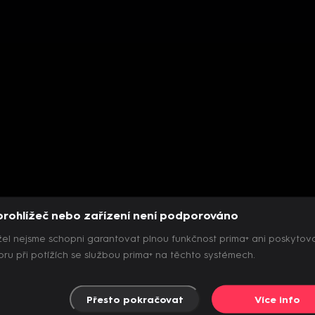
prohlížeč nebo zařízení není podporováno
el nejsme schopni garantovat plnou funkčnost prima+ ani poskytov
ru při potížích se službou prima+ na těchto systémech.
Přesto pokračovat
Více info