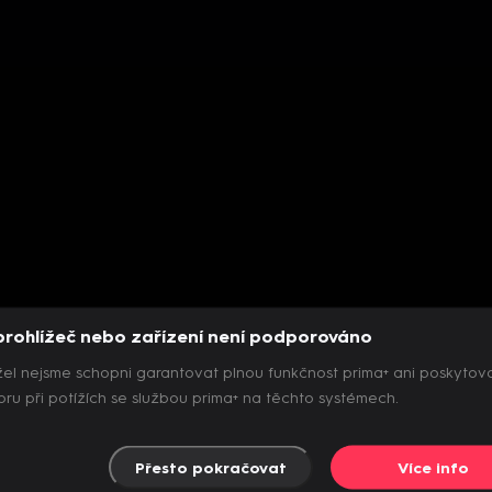
prohlížeč nebo zařízení není podporováno
el nejsme schopni garantovat plnou funkčnost prima+ ani poskytov
ru při potížích se službou prima+ na těchto systémech.
Přesto pokračovat
Více info