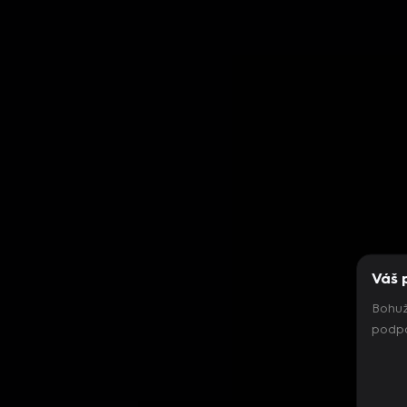
Váš 
Bohuž
podpo