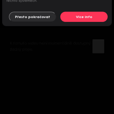
těchto systémech.
Přesto pokračovat
Více info
K tomuto videu není momentálně dostupný
žádný popis.