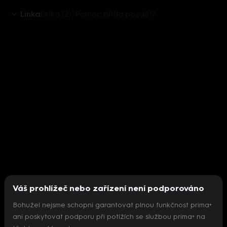
Linka
Linka (2): Pomoc přišla pozdě!?
Váš prohlížeč nebo zařízení není podporováno
Bohužel nejsme schopni garantovat plnou funkčnost prima+
ani poskytovat podporu při potížích se službou prima+ na
Nepodařilo se inicializovat přehrávač