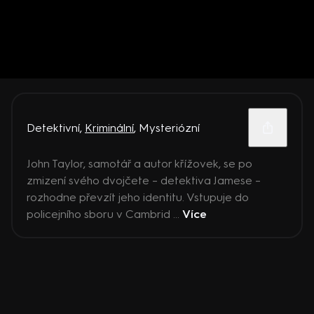
Detektivní
,
Kriminální
,
Mysteriózní
John Taylor, samotář a autor křížovek, se po
zmizení svého dvojčete – detektiva Jamese –
rozhodne převzít jeho identitu. Vstupuje do
policejního sboru v Cambrid ...
Více