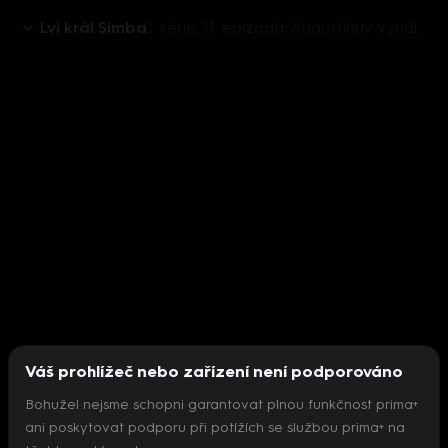
Lví král Simba
1. série, 11. epizoda: Augustínuv vynález
Váš prohlížeč nebo zařízení není podporováno
Bohužel nejsme schopni garantovat plnou funkčnost prima+
ani poskytovat podporu při potížích se službou prima+ na
Nepodařilo se inicializovat přehrávač