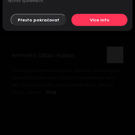
těchto systémech.
Přesto pokračovat
Více info
Animovaný
,
Dětský
,
Rodinný
Po tragické smrti lvího krále zůstane Simba a jeho
sourozenci bez otce. Výchovy lvíčátek se ujme
bílá vlčice a ostatní zvířata dohlédnou, aby ze
Simby vyrostl ...
Více