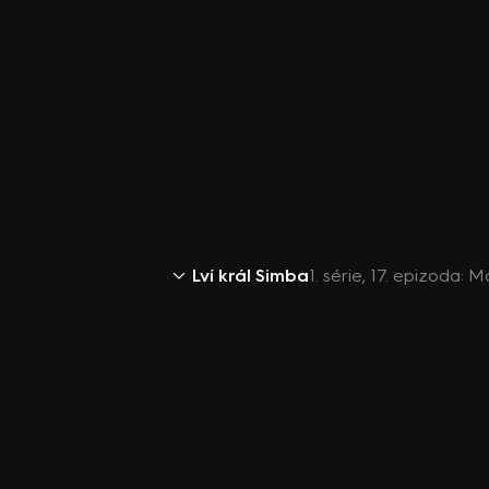
Lví král Simba
1. série, 17. epizoda: 