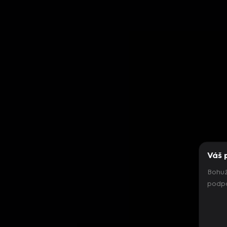
Váš 
Bohuž
podpo