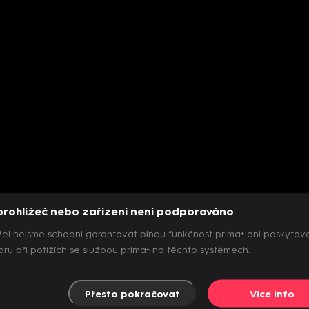
prohlížeč nebo zařízení není podporováno
el nejsme schopni garantovat plnou funkčnost prima+ ani poskytov
ru při potížích se službou prima+ na těchto systémech.
Přesto pokračovat
Více info