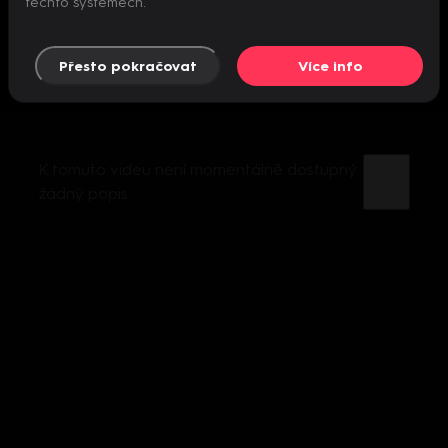
těchto systémech.
Přesto pokračovat
Více info
K tomuto videu není momentálně dostupný
žádný popis.