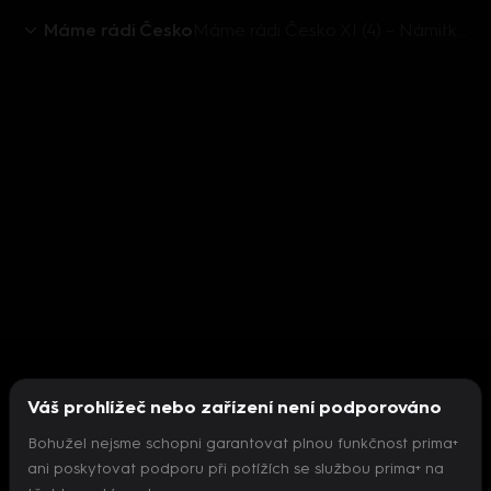
Máme rádi Česko
Máme rádi Česko XI (4) – Námitka Lucie Vondráčkové
Váš prohlížeč nebo zařízení není podporováno
Bohužel nejsme schopni garantovat plnou funkčnost prima+
ani poskytovat podporu při potížích se službou prima+ na
Nepodařilo se inicializovat přehrávač