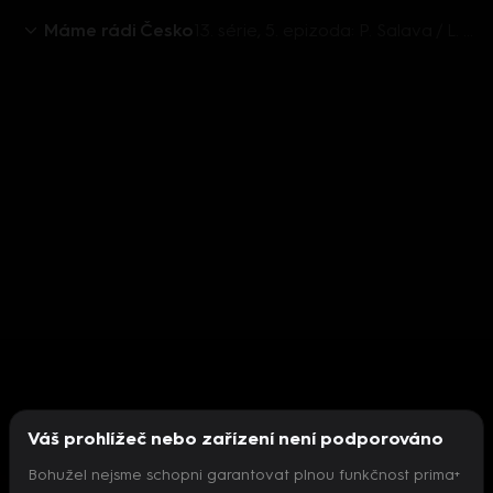
Máme rádi Česko
13. série, 5. epizoda: P. Salava / L. Finková / A. Kalousová / M. Hrdinka / S. Pogodová / J. Děkan
Váš prohlížeč nebo zařízení není podporováno
Bohužel nejsme schopni garantovat plnou funkčnost prima+