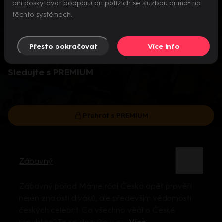
ani poskytovat podporu při potížích se službou prima+ na
těchto systémech.
Přesto pokračovat
Více info
Video je dostupné pouze pro předplatitele.
Sledujte s PREMIUM
Přehrát s PREMIUM
Zábavný
Zábavný pořad Máme rádi Česko opět prověří
nejen znalosti diváků, ale především vědomosti
českých celebrit. Co všechno vědí o České
republice? To se dozvíte v z ...
Více