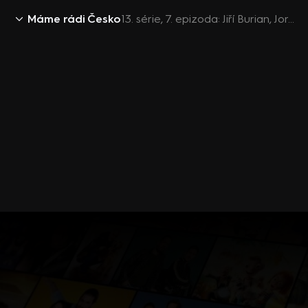
Máme rádi Česko
13. série, 7. epizoda: Jiří Burian, Jordan Haj, Eliška Bučková , Pavlína Němcová, Michal Holán, Oldřich Hajlich