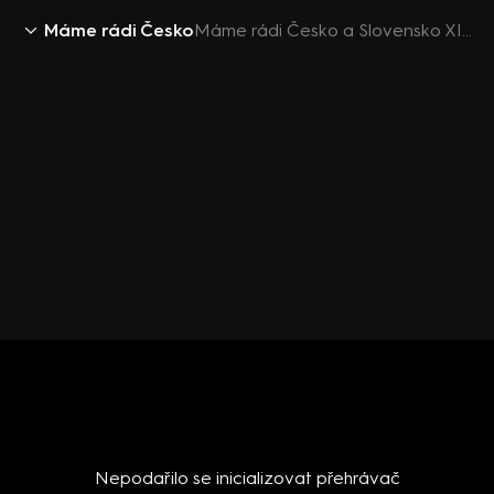
Máme rádi Česko
Máme rádi Česko a Slovensko XIII (1) – Ewa Farna nenašla na slepé mapě své rodiště
Nepodařilo se inicializovat přehrávač