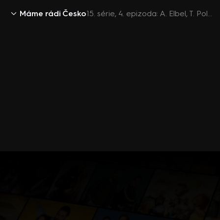
Máme rádi Česko
15. série, 4. epizoda: A. Elbel, T. Polák, O. Polák, B. Stanková, J. Steklý, M. Molnár