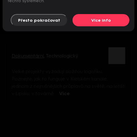
těchto systémech.
Přesto pokračovat
Více info
Dokumentární
,
Technologický
Velké projekty vyžadují složitou logistiku.
Poznejte, jak to funguje v Kielském kanále,
jednom z nejrušnějších průplavů na světě, na letišti
v Lipsku, v továrně ...
Více