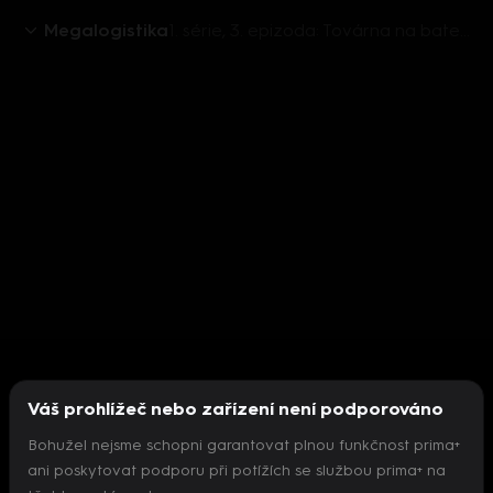
Megalogistika
1. série, 3. epizoda: Továrna na baterie
Váš prohlížeč nebo zařízení není podporováno
Bohužel nejsme schopni garantovat plnou funkčnost prima+
ani poskytovat podporu při potížích se službou prima+ na
Nepodařilo se inicializovat přehrávač