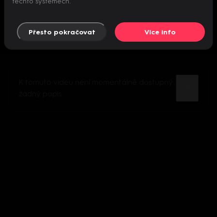
těchto systémech.
Přesto pokračovat
Více info
K tomuto videu není momentálně dostupný
žádný popis.