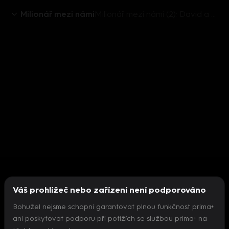
Milionář mezi námi
Milionář mezi námi (2): David a Goliáš
Váš prohlížeč nebo zařízení není podporováno
Bohužel nejsme schopni garantovat plnou funkčnost prima+
ani poskytovat podporu při potížích se službou prima+ na
Nepodařilo se inicializovat přehrávač