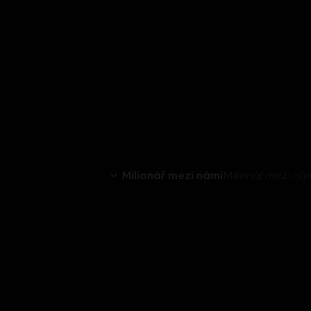
Milionář mezi námi
Milionář mezi ná