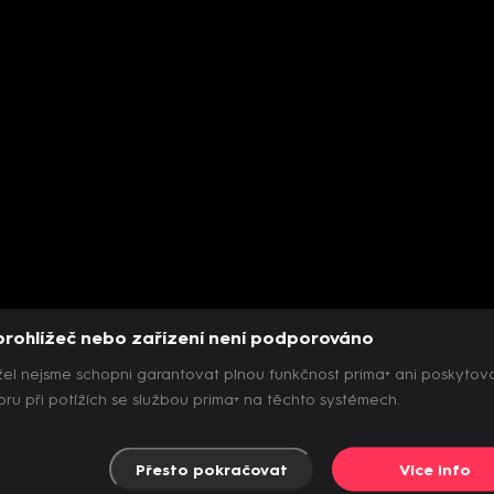
prohlížeč nebo zařízení není podporováno
el nejsme schopni garantovat plnou funkčnost prima+ ani poskytov
ru při potížích se službou prima+ na těchto systémech.
Přesto pokračovat
Více info