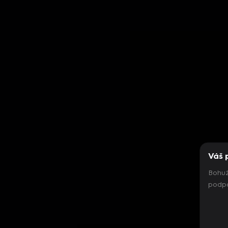
Váš 
Bohuž
podpo