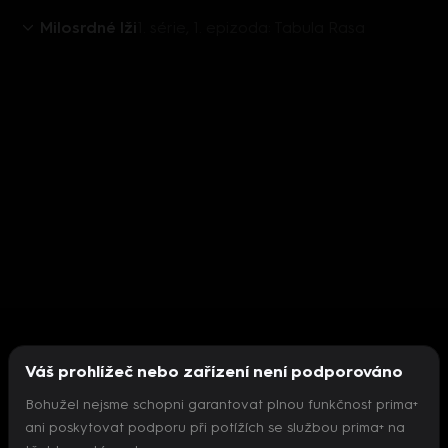
Milosrdné lži
1. série, 1. epizoda: Tabula Rasa
Váš prohlížeč nebo zařízení není podporováno
Bohužel nejsme schopni garantovat plnou funkčnost prima+
ani poskytovat podporu při potížích se službou prima+ na
Nepodařilo se inicializovat přehrávač