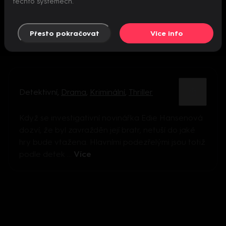
těchto systémech.
Přesto pokračovat
Více info
Detektivní
,
Drama
,
Kriminální
,
Thriller
Když se investigativní novinářka Edie Hansenová
dozví, že byl zavražděn její bratr, netuší do jaké
hry bude vtažena. Hlavními podezřelými jsou totiž
podle detek ...
Více