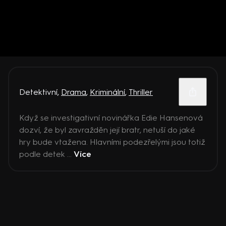
Detektivní
,
Drama
,
Kriminální
,
Thriller
Když se investigativní novinářka Edie Hansenová
dozví, že byl zavražděn její bratr, netuší do jaké
hry bude vtažena. Hlavními podezřelými jsou totiž
podle detek ...
Více