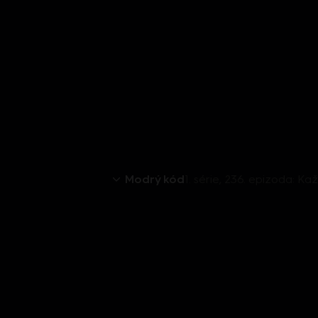
Modrý kód
1. série, 236. epizoda: Ka