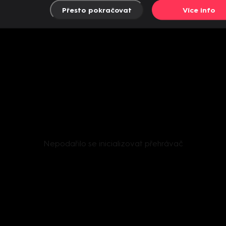
Přesto pokračovat
Více info
Nepodařilo se inicializovat přehrávač