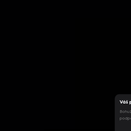
Váš 
Bohuž
podpo