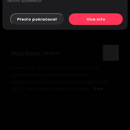
těchto systémech.
Přesto pokračovat
Více info
Akční
,
Drama
,
Lékařský
Premiérový díl oblíbeného seriálu. Jste na
urgentním příjmu. Začíná boj o život.
Nejopravdovější seriál z lékařského prostředí
(2017). Na urgentu nemocnice Ruba ...
Více