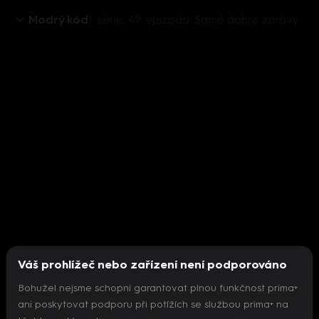
Modrý kód
1. série, 49. epizoda: Samé dobré zprávy
Váš prohlížeč nebo zařízení není podporováno
Bohužel nejsme schopni garantovat plnou funkčnost prima+
ani poskytovat podporu při potížích se službou prima+ na
Nepodařilo se inicializovat přehrávač