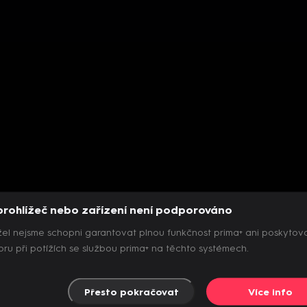
prohlížeč nebo zařízení není podporováno
el nejsme schopni garantovat plnou funkčnost prima+ ani poskytov
ru při potížích se službou prima+ na těchto systémech.
Přesto pokračovat
Více info