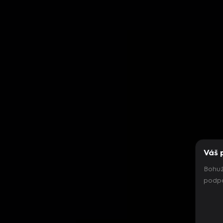
Váš 
Bohuž
podpo