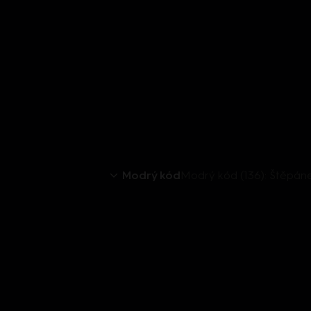
Modrý kód
Modrý kód (136): Štěpán