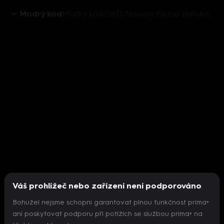
Modrý kód
Modrý kód (183): Nejsem žádná zlatokopka
Váš prohlížeč nebo zařízení není podporováno
Bohužel nejsme schopni garantovat plnou funkčnost prima+
ani poskytovat podporu při potížích se službou prima+ na
Nepodařilo se inicializovat přehrávač