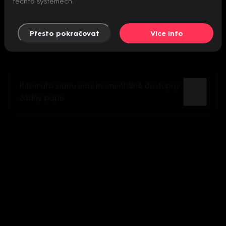
těchto systémech.
Přesto pokračovat
Více info
K tomuto videu není momentálně dostupný
žádný popis.