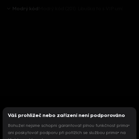
Modrý kód
Modrý kód (201): Libuška to s VIP umí
Váš prohlížeč nebo zařízení není podporováno
Bohužel nejsme schopni garantovat plnou funkčnost prima+
ani poskytovat podporu při potížích se službou prima+ na
Nepodařilo se inicializovat přehrávač