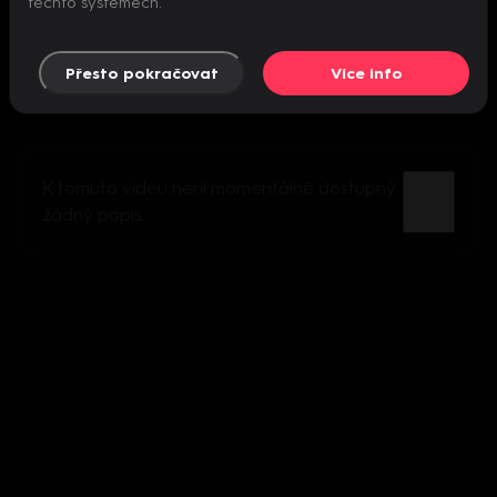
těchto systémech.
Přesto pokračovat
Více info
K tomuto videu není momentálně dostupný
žádný popis.