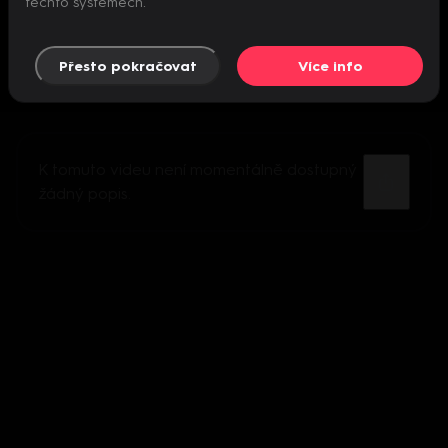
těchto systémech.
Přesto pokračovat
Více info
K tomuto videu není momentálně dostupný
žádný popis.