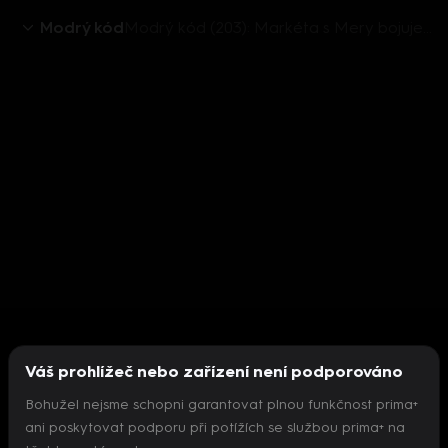
Modrý kód
Modrý kód (203): Markéta s Mery bojuje o Michala
Váš prohlížeč nebo zařízení není podporováno
Bohužel nejsme schopni garantovat plnou funkčnost prima+
ani poskytovat podporu při potížích se službou prima+ na
Nepodařilo se inicializovat přehrávač