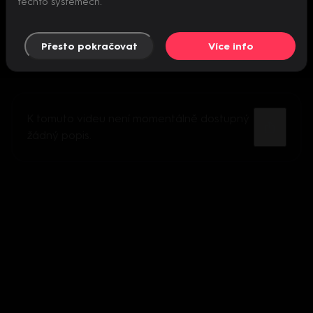
těchto systémech.
Přesto pokračovat
Více info
K tomuto videu není momentálně dostupný
žádný popis.