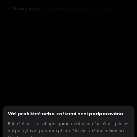
Modrý kód
Modrý kód (208): Nemocná sestra
Váš prohlížeč nebo zařízení není podporováno
Bohužel nejsme schopni garantovat plnou funkčnost prima+
ani poskytovat podporu při potížích se službou prima+ na
Nepodařilo se inicializovat přehrávač