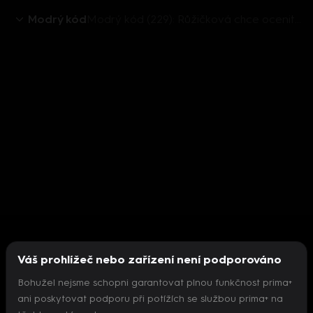
Modrý kód
Modrý kód (229): Růžičková chce ocenit Rasputina
Váš prohlížeč nebo zařízení není podporováno
Bohužel nejsme schopni garantovat plnou funkčnost prima+
ani poskytovat podporu při potížích se službou prima+ na
Nepodařilo se inicializovat přehrávač