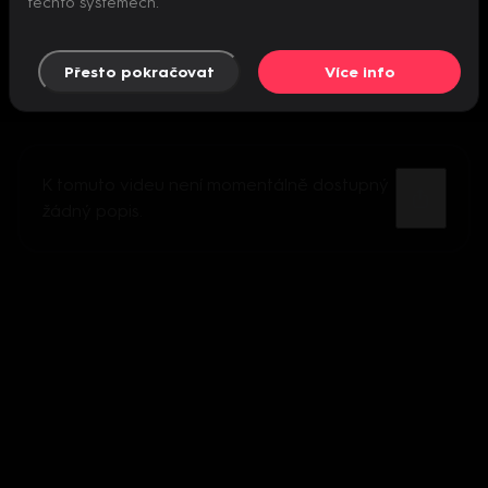
těchto systémech.
Přesto pokračovat
Více info
K tomuto videu není momentálně dostupný
žádný popis.