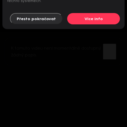
těchto systémech.
Přesto pokračovat
Více info
K tomuto videu není momentálně dostupný
žádný popis.