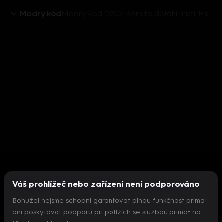
Modrý kód
Modrý kód (230): Kam to dotáhl mistr Hlinka
Váš prohlížeč nebo zařízení není podporováno
Bohužel nejsme schopni garantovat plnou funkčnost prima+
ani poskytovat podporu při potížích se službou prima+ na
Nepodařilo se inicializovat přehrávač