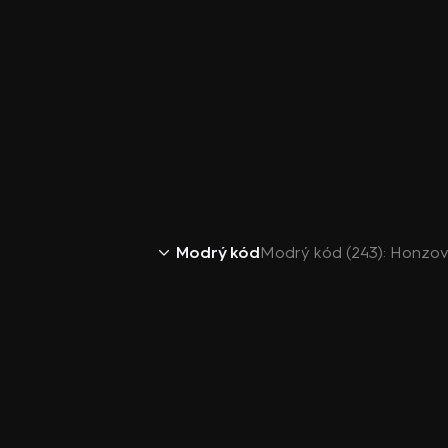
Modrý kód
Modrý kód (243): Honzo