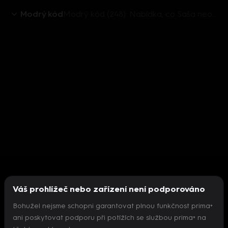
Modrý kód
Modrý kód (248): Nabídka, co Saša neodmítne
Váš prohlížeč nebo zařízení není podporováno
Bohužel nejsme schopni garantovat plnou funkčnost prima+
ani poskytovat podporu při potížích se službou prima+ na
Nepodařilo se inicializovat přehrávač