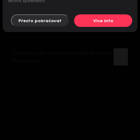
těchto systémech.
Přesto pokračovat
Více info
K tomuto videu není momentálně dostupný
žádný popis.