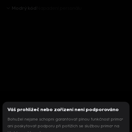
Modrý kód
Napadení personálu
Váš prohlížeč nebo zařízení není podporováno
Bohužel nejsme schopni garantovat plnou funkčnost prima+
ani poskytovat podporu při potížích se službou prima+ na
Nepodařilo se inicializovat přehrávač