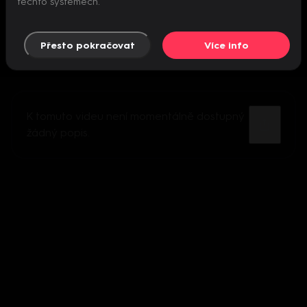
těchto systémech.
Přesto pokračovat
Více info
K tomuto videu není momentálně dostupný
žádný popis.